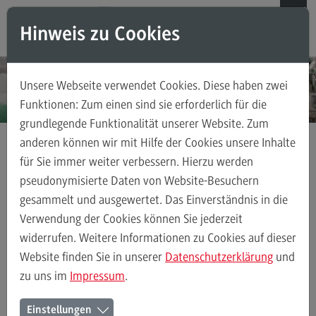
Direkt zum Inhalt
Direkt zum Hauptmenu
Direkt zum Footer
Hinweis zu Cookies
Suchen
Unsere Webseite verwendet Cookies. Diese haben zwei
Das Institut
Funktionen: Zum einen sind sie erforderlich für die
grundlegende Funktionalität unserer Website. Zum
Leitbild
anderen können wir mit Hilfe der Cookies unsere Inhalte
Ansprechpersonen
für Sie immer weiter verbessern. Hierzu werden
Praxisprojekte
Laufende Praxisprojekte
Das ITG in den Medien
pseudonymisierte Daten von Website-Besuchern
gesammelt und ausgewertet. Das Einverständnis in die
Wegbeschreibung
Verwendung der Cookies können Sie jederzeit
Laufende Praxisprojekte
Stellenangebote
widerrufen. Weitere Informationen zu Cookies auf dieser
(External link)
Kontaktformular
Website finden Sie in unserer
Datenschutzerklärung
und
zu uns im
Impressum
.
LAUFENDE PRAXISPROJEKTE AM ITG
Forschung
Einstellungen