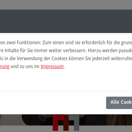
Suchen
Suchen
n zwei Funktionen: Zum einen sind sie erforderlich für die gru
Forschung
Pra
ere Inhalte für Sie immer weiter verbessern. Hierzu werden pse
 in die Verwendung der Cookies können Sie jederzeit widerrufen
Laufende Projekte
Lau
ärung
und zu uns im
Impressum
.
Abgeschlossene Projekte
Abg
Institut für Transkulturelle Gesundheitsforschung
Aktuelles
Alle Cook