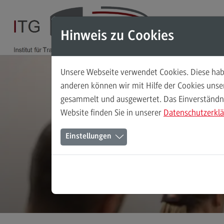
Direkt zum Inhalt
Direkt zum Hauptmenu
Direkt zum Footer
Hinweis zu Cookies
Unsere Webseite verwendet Cookies. Diese habe
Das Institut
anderen können wir mit Hilfe der Cookies uns
gesammelt und ausgewertet. Das Einverständnis
Leitbild
Website finden Sie in unserer
Datenschutzerkl
Ansprechpersonen
Einstellungen
Das ITG in den Medien
Wegbeschreibung
Stellenangebote
(External link)
Kontaktformular