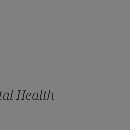
terbildung
er Transkulturelle
umapädagogik
ernal link)
ifikatskurs Transkulturelle
umapädagogik
ernal link)
al Health