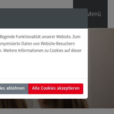
Menü
ndlegende Funktionalität unserer Website. Zum
xisprojekte
udonymisierte Daten von Website-Besuchern
. Weitere Informationen zu Cookies auf dieser
fende Praxisprojekte
eschlossene Praxisprojekte
ies ablehnen
Alle Cookies akzeptieren