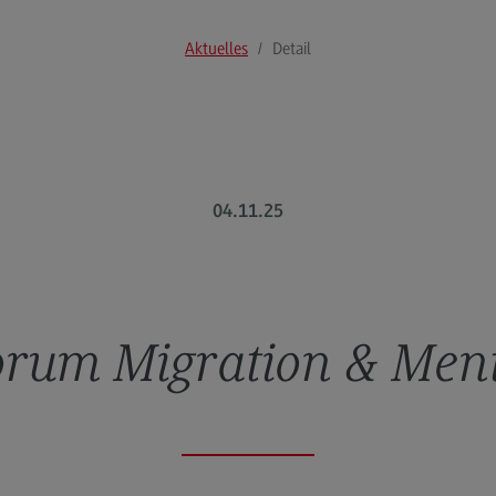
Publikationen
Wei
Aktuelles
Detail
Mast
Tra
(Ext
Zert
Tra
(Ext
04.11.25
orum Migration & Ment