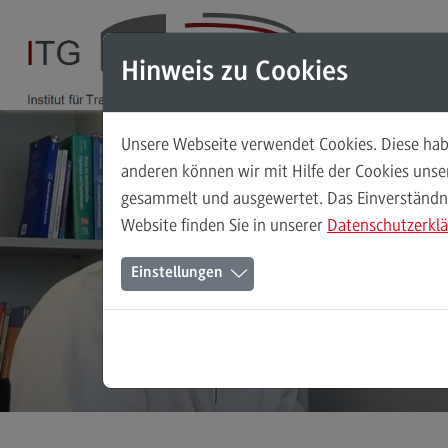
Direkt zum Inhalt
Direkt zum Hauptmenu
Direkt zum Footer
Hinweis zu Cookies
Unsere Webseite verwendet Cookies. Diese habe
Das Institut
anderen können wir mit Hilfe der Cookies uns
gesammelt und ausgewertet. Das Einverständnis
Leitbild
Website finden Sie in unserer
Datenschutzerkl
Ansprechpersonen
Einstellungen
Das ITG in den Medien
Wegbeschreibung
Stellenangebote
(External link)
Kontaktformular