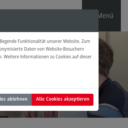
Menü
ndlegende Funktionalität unserer Website. Zum
xisprojekte
udonymisierte Daten von Website-Besuchern
. Weitere Informationen zu Cookies auf dieser
fende Praxisprojekte
eschlossene Praxisprojekte
ies ablehnen
Alle Cookies akzeptieren