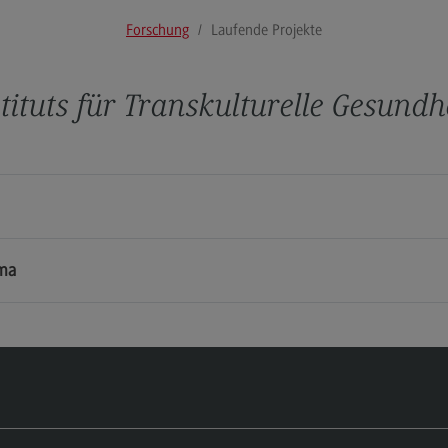
Publikationen
Wei
Forschung
Laufende Projekte
Mast
Tra
(Ext
tituts für Transkulturelle Gesund
Zert
Tra
(Ext
uma