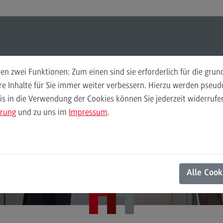
Suchen
Suchen
n zwei Funktionen: Zum einen sind sie erforderlich für die gru
Forschung
Pra
ere Inhalte für Sie immer weiter verbessern. Hierzu werden pse
 in die Verwendung der Cookies können Sie jederzeit widerrufen
Laufende Projekte
Lau
ärung
und zu uns im
Impressum
.
Abgeschlossene Projekte
Abg
Alle Cook