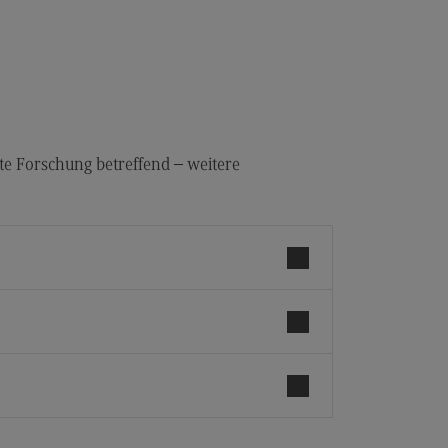
terbildung
er Transkulturelle
umapädagogik
ernal link)
ifikatskurs Transkulturelle
umapädagogik
ernal link)
te Forschung betreffend – weitere