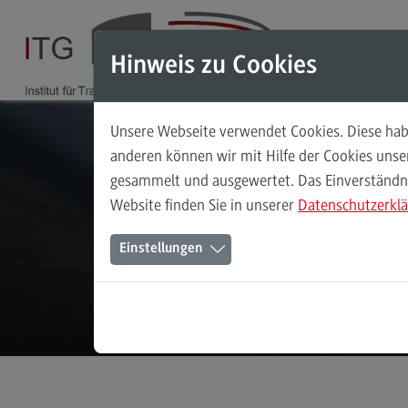
Direkt zum Inhalt
Direkt zum Hauptmenu
Direkt zum Footer
Hinweis zu Cookies
Unsere Webseite verwendet Cookies. Diese habe
Das Institut
anderen können wir mit Hilfe der Cookies uns
gesammelt und ausgewertet. Das Einverständnis
Leitbild
Website finden Sie in unserer
Datenschutzerkl
Ansprechpersonen
Einstellungen
Das ITG in den Medien
Wegbeschreibung
Stellenangebote
(External link)
Kontaktformular