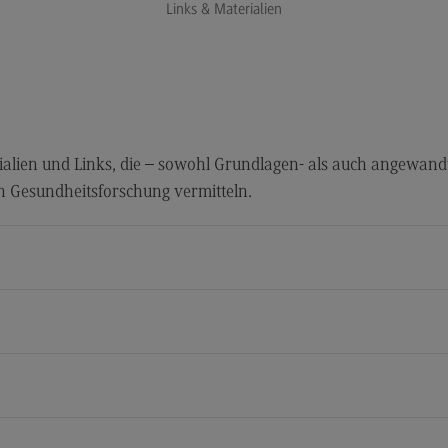
Links & Materialien
Publikationen
Wei
Mast
Tra
(Ext
Zert
Tra
(Ext
rialien und Links, die – sowohl Grundlagen- als auch angewand
en Gesundheitsforschung vermitteln.