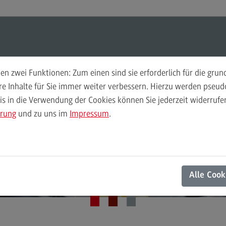
Suchen
Suchen
n zwei Funktionen: Zum einen sind sie erforderlich für die gru
Forschung
Pra
ere Inhalte für Sie immer weiter verbessern. Hierzu werden pse
 in die Verwendung der Cookies können Sie jederzeit widerrufen
Laufende Projekte
Lau
ärung
und zu uns im
Impressum
.
Abgeschlossene Projekte
Abg
Alle Cook